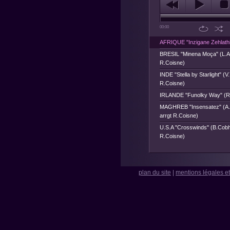
00:00
AFRIQUE "Inzigane Zehlathi
BRESIL "Minena Moça" (L.An
R.Coisne)
INDE "Stella by Starlight" (V
R.Coisne)
IRLANDE "Funolky Way" (R
MAGHREB "Insensatez" (A.
arrgt R.Coisne)
U.S.A "Crosswinds" (B.Cob
R.Coisne)
plan du site
|
mentions légales et