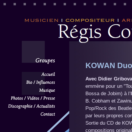
KOWAN Duo "
Avec
Didier Gribova
emmène pour un "Tou
Bossa de Jobim) à l’
B. Cobham et Zawinul
Pop/Rock des Beatle
par leurs propres co
Sortie du CD de KOW
compositions origina