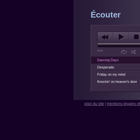
Écouter
00:00
Dancing Days
Desperado
Friday on my mind
Knockin’ on heaven’s door
plan du site
|
mentions légales et